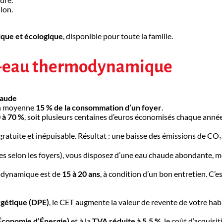
llon.
que et écologique
, disponible pour toute la famille.
fe-eau thermodynamique
haude
 en moyenne
15 % de la consommation d’un foyer
.
 à 70 %
, soit plusieurs centaines d’euros économisés chaque anné
 gratuite et inépuisable. Résultat : une baisse des émissions de CO₂
res selon les foyers), vous disposez d’une eau chaude abondante, 
odynamique est de
15 à 20 ans
, à condition d’un bon entretien. C’
rgétique (DPE)
, le CET augmente la valeur de revente de votre hab
’Économie d’Énergie)
et à la
TVA réduite à 5,5 %
, le coût d’acquisi